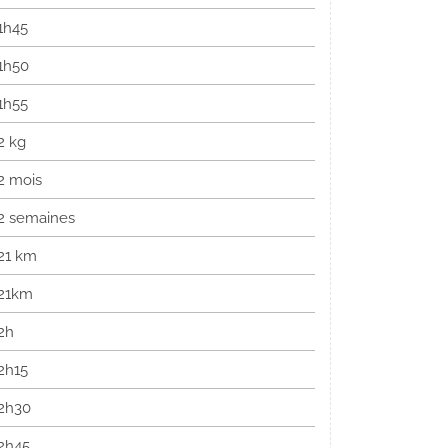
1h45
1h50
1h55
2 kg
2 mois
2 semaines
21 km
21km
2h
2h15
2h30
2h45