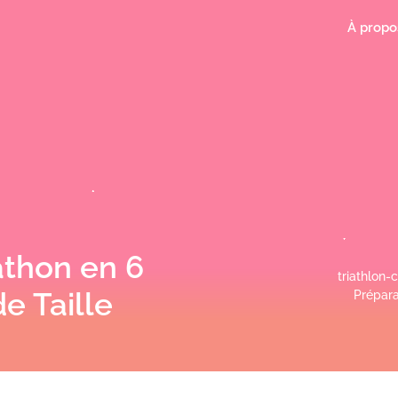
À propo
athon en 6
triathlon-c
e Taille
Prépara