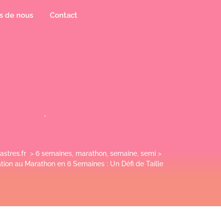
s de nous
Contact
astres.fr
>
6 semaines
,
marathon
,
semaine
,
semi
>
tion au Marathon en 6 Semaines : Un Défi de Taille