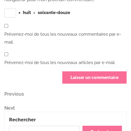
×
huit
=
soixante-douze
Prévenez-moi de tous les nouveaux commentaires par e-
mail.
Prévenez-moi de tous les nouveaux articles par e-mail.
Navigation
Previous
Previous
Post
de
Next
Next
Post
l’article
Rechercher