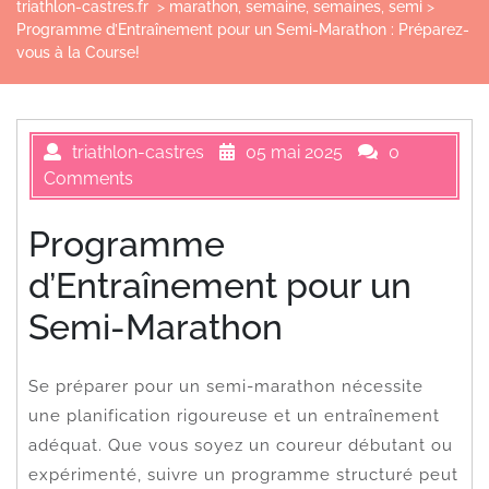
triathlon-castres.fr
>
marathon
,
semaine
,
semaines
,
semi
>
Programme d’Entraînement pour un Semi-Marathon : Préparez-
vous à la Course!
triathlon-castres
05 mai 2025
0
Comments
Programme
d’Entraînement pour un
Semi-Marathon
Se préparer pour un semi-marathon nécessite
une planification rigoureuse et un entraînement
adéquat. Que vous soyez un coureur débutant ou
expérimenté, suivre un programme structuré peut