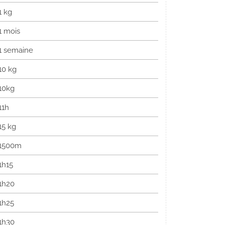
1 kg
1 mois
1 semaine
10 kg
10kg
11h
15 kg
1500m
1h15
1h20
1h25
1h30