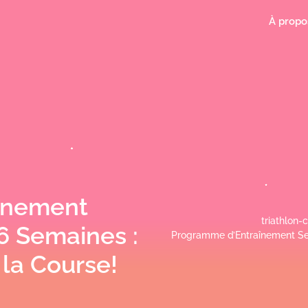
À propo
înement
triathlon-c
6 Semaines :
Programme d’Entraînement Se
la Course!