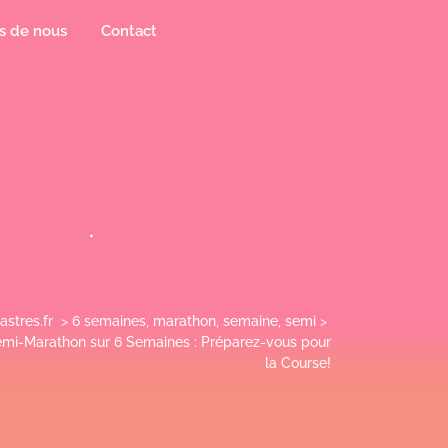
s de nous
Contact
astres.fr
>
6 semaines
,
marathon
,
semaine
,
semi
>
mi-Marathon sur 6 Semaines : Préparez-vous pour
la Course!