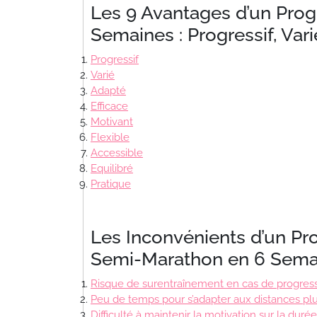
Les 9 Avantages d’un Pr
Semaines : Progressif, Var
Progressif
Varié
Adapté
Efficace
Motivant
Flexible
Accessible
Equilibré
Pratique
Les Inconvénients d’un P
Semi-Marathon en 6 Sema
Risque de surentraînement en cas de progress
Peu de temps pour s’adapter aux distances pl
Difficulté à maintenir la motivation sur la du