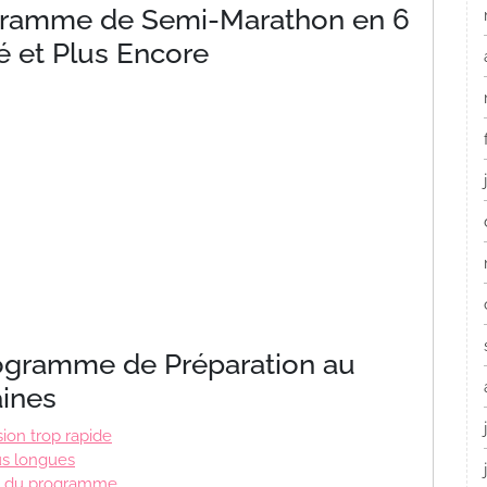
ogramme de Semi-Marathon en 6
ié et Plus Encore
rogramme de Préparation au
ines
ion trop rapide
us longues
rée du programme