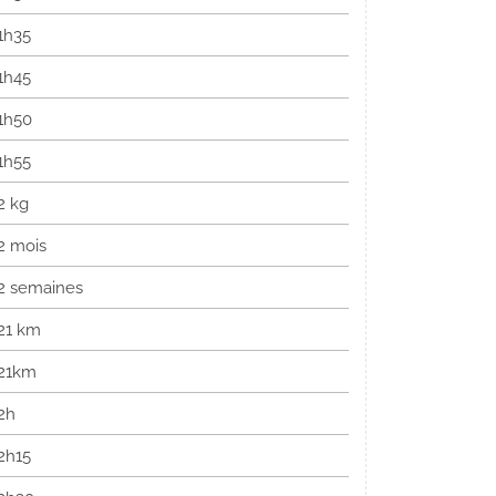
1h35
1h45
1h50
1h55
2 kg
2 mois
2 semaines
21 km
21km
2h
2h15