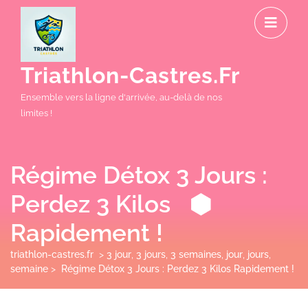
Skip
O
to
M
content
Triathlon-Castres.fr
Ensemble vers la ligne d'arrivée, au-delà de nos
limites !
Régime Détox 3 Jours :
Perdez 3 Kilos
Rapidement !
triathlon-castres.fr
>
3 jour
,
3 jours
,
3 semaines
,
jour
,
jours
,
semaine
>
Régime Détox 3 Jours : Perdez 3 Kilos Rapidement !