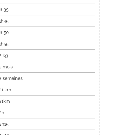
1h35
1h45
1h50
1h55
2 kg
2 mois
2 semaines
21 km
21km
2h
2h15