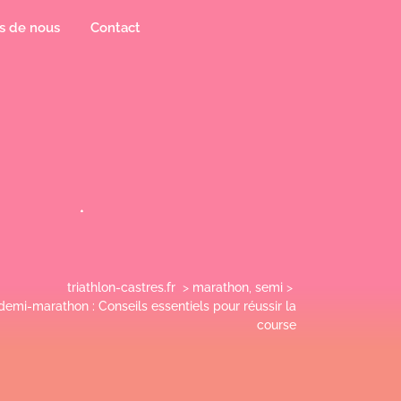
s de nous
Contact
triathlon-castres.fr
>
marathon
,
semi
>
emi-marathon : Conseils essentiels pour réussir la
course