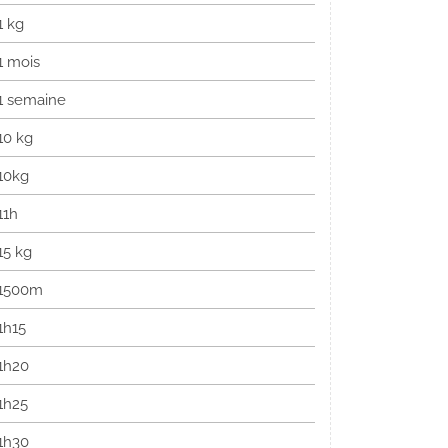
1 kg
1 mois
1 semaine
10 kg
10kg
11h
15 kg
1500m
1h15
1h20
1h25
1h30