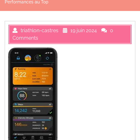
Performances au Top
triathlon-castres
19 juin 2024
0
Comments