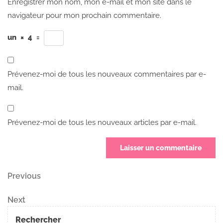
Enregistrer mon nom, mon e-mail et mon site dans le
navigateur pour mon prochain commentaire.
un
×
4
=
Prévenez-moi de tous les nouveaux commentaires par e-
mail.
Prévenez-moi de tous les nouveaux articles par e-mail.
Navigation
Previous
Previous
Post
de
Next
Next
Post
l’article
Rechercher