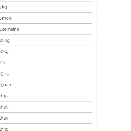
1 kg
1 mois
1 semaine
10 kg
10kg
11h
15 kg
1500m
1h15
1h20
1h25
1h30