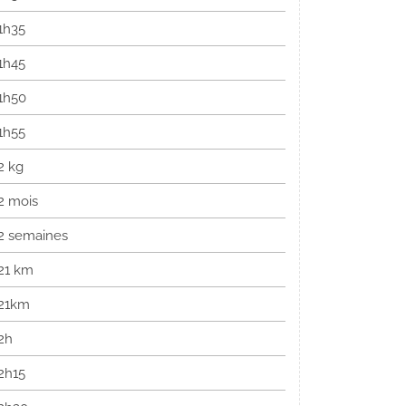
1h35
1h45
1h50
1h55
2 kg
2 mois
2 semaines
21 km
21km
2h
2h15