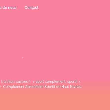
s de nous
Contact
triathlon-castres.fr
>
sport complement
,
sportif
>
 : Complément Alimentaire Sportif de Haut Niveau