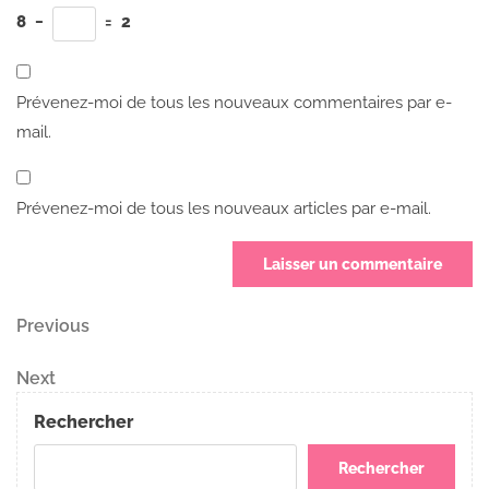
8
−
=
2
Prévenez-moi de tous les nouveaux commentaires par e-
mail.
Prévenez-moi de tous les nouveaux articles par e-mail.
Navigation
Previous
Previous
Post
de
Next
Next
Post
l’article
Rechercher
Rechercher