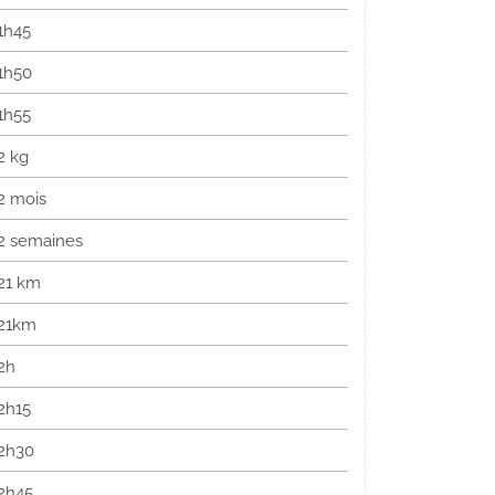
1h45
1h50
1h55
2 kg
2 mois
2 semaines
21 km
21km
2h
2h15
2h30
2h45