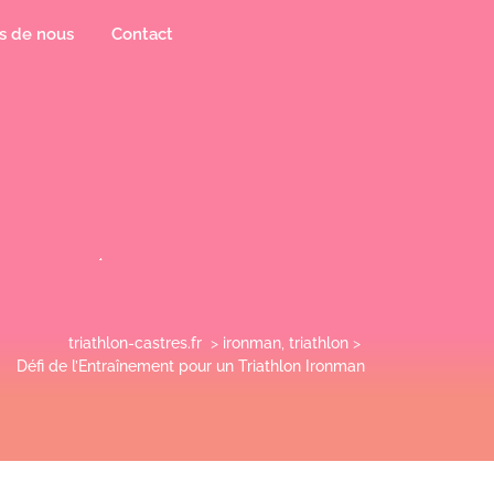
s de nous
Contact
triathlon-castres.fr
>
ironman
,
triathlon
>
Défi de l’Entraînement pour un Triathlon Ironman