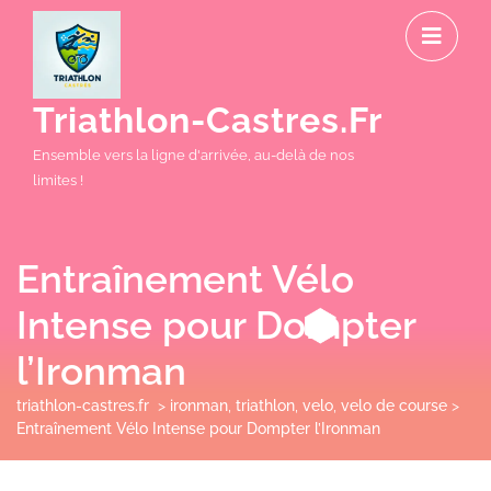
Skip
O
to
M
content
Triathlon-Castres.fr
Ensemble vers la ligne d'arrivée, au-delà de nos
limites !
Entraînement Vélo
Intense pour Dompter
l’Ironman
triathlon-castres.fr
>
ironman
,
triathlon
,
velo
,
velo de course
>
Entraînement Vélo Intense pour Dompter l’Ironman