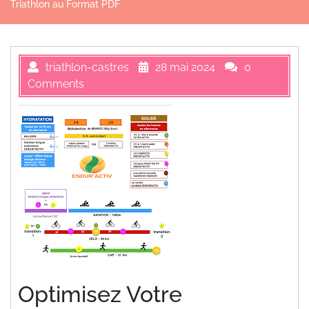
Triathlon au Format PDF
triathlon-castres
28 mai 2024
0
Comments
Optimisez Votre