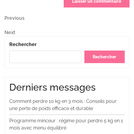
Navigation
Previous
Previous
Post
de
Next
Next
Post
l’article
Rechercher
Rechercher
Derniers messages
Comment perdre 10 kg en 3 mois : Conseils pour
une perte de poids efficace et durable
Programme minceur : régime pour perdre 5 kg en 1
mois avec menu équilibré