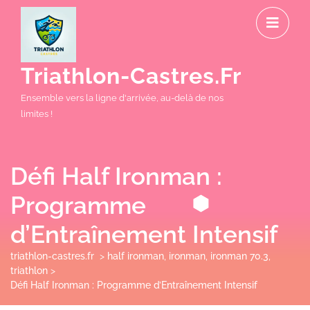
Skip
O
to
M
content
Triathlon-Castres.fr
Ensemble vers la ligne d'arrivée, au-delà de nos
limites !
Défi Half Ironman :
Programme
d’Entraînement Intensif
triathlon-castres.fr
>
half ironman
,
ironman
,
ironman 70.3
,
triathlon
>
Défi Half Ironman : Programme d’Entraînement Intensif