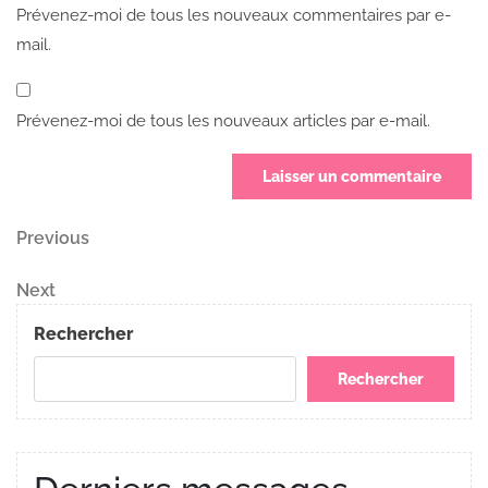
Prévenez-moi de tous les nouveaux commentaires par e-
mail.
Prévenez-moi de tous les nouveaux articles par e-mail.
Navigation
Previous
Previous
Post
de
Next
Next
Post
l’article
Rechercher
Rechercher