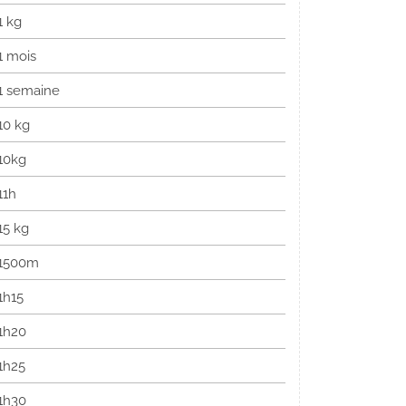
1 kg
1 mois
1 semaine
10 kg
10kg
11h
15 kg
1500m
1h15
1h20
1h25
1h30