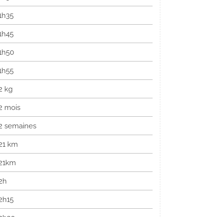
1h35
1h45
1h50
1h55
2 kg
2 mois
2 semaines
21 km
21km
2h
2h15