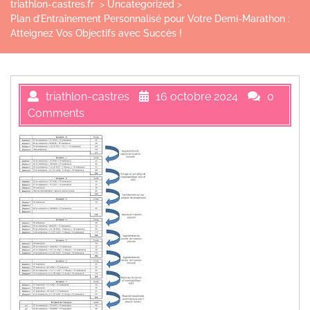
triathlon-castres.fr
>
Uncategorized
>
Plan d’Entraînement Personnalisé pour Votre Demi-Marathon :
Atteignez Vos Objectifs avec Succès !
triathlon-castres
16 octobre 2024
0
Comments