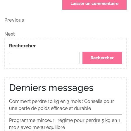
Navigation
Previous
Previous
Post
de
Next
Next
Post
l’article
Rechercher
Rechercher
Derniers messages
Comment perdre 10 kg en 3 mois : Conseils pour
une perte de poids efficace et durable
Programme minceur : régime pour perdre 5 kg en 1
mois avec menu équilibré