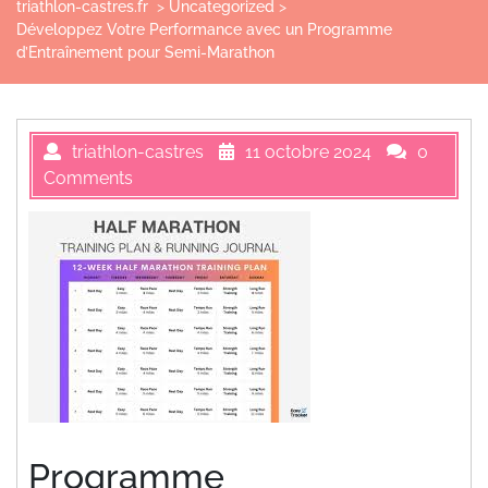
triathlon-castres.fr
>
Uncategorized
>
Développez Votre Performance avec un Programme
d’Entraînement pour Semi-Marathon
triathlon-castres
11 octobre 2024
0
Comments
Programme