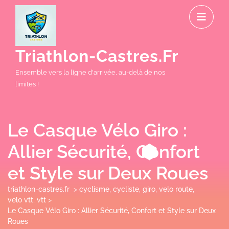
Skip
O
to
M
content
Triathlon-Castres.fr
Ensemble vers la ligne d'arrivée, au-delà de nos
limites !
Le Casque Vélo Giro :
Allier Sécurité, Confort
et Style sur Deux Roues
triathlon-castres.fr
>
cyclisme
,
cycliste
,
giro
,
velo route
,
velo vtt
,
vtt
>
Le Casque Vélo Giro : Allier Sécurité, Confort et Style sur Deux
Roues