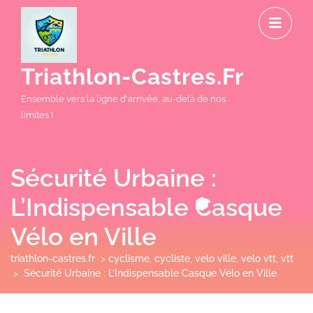
Skip
O
to
M
content
Triathlon-Castres.fr
Ensemble vers la ligne d'arrivée, au-delà de nos
limites !
Sécurité Urbaine :
L’Indispensable Casque
Vélo en Ville
triathlon-castres.fr
>
cyclisme
,
cycliste
,
velo ville
,
velo vtt
,
vtt
>
Sécurité Urbaine : L’Indispensable Casque Vélo en Ville