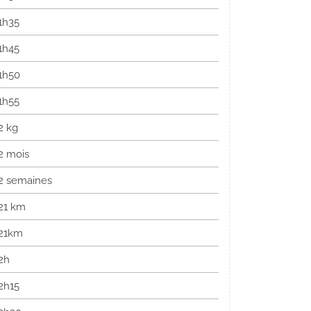
1h35
1h45
1h50
1h55
2 kg
2 mois
2 semaines
21 km
21km
2h
2h15