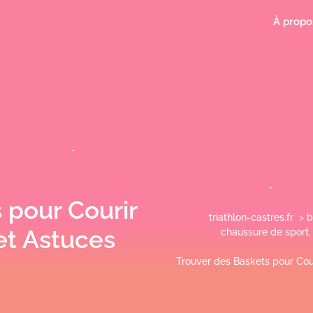
À propo
 pour Courir
triathlon-castres.fr
>
b
et Astuces
chaussure de sport
Trouver des Baskets pour Cour