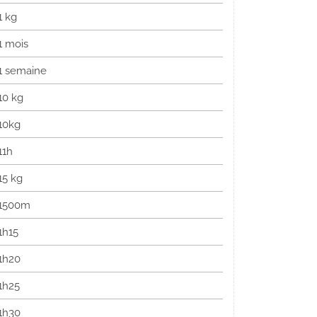
1 kg
1 mois
1 semaine
10 kg
10kg
11h
15 kg
1500m
1h15
1h20
1h25
1h30