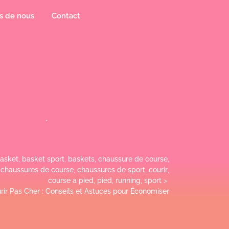
s de nous
Contact
asket
,
basket sport
,
baskets
,
chaussure de course
,
,
chaussures de course
,
chaussures de sport
,
courir
,
course a pied
,
pied
,
running
,
sport
>
ir Pas Cher : Conseils et Astuces pour Économiser