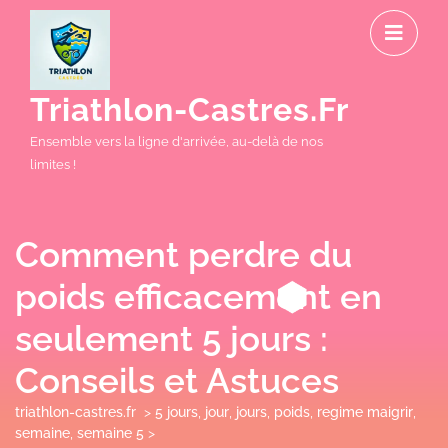
Skip
O
to
M
content
Triathlon-Castres.fr
Ensemble vers la ligne d'arrivée, au-delà de nos
limites !
Comment perdre du
poids efficacement en
seulement 5 jours :
Conseils et Astuces
triathlon-castres.fr
>
5 jours
,
jour
,
jours
,
poids
,
regime maigrir
,
semaine
,
semaine 5
>