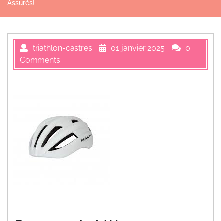
Assurés!
triathlon-castres
01 janvier 2025
0
Comments