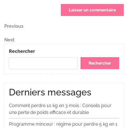
Navigation
Previous
Previous
Post
de
Next
Next
Post
l’article
Rechercher
Rechercher
Derniers messages
Comment perdre 10 kg en 3 mois : Conseils pour
une perte de poids efficace et durable
Programme minceur : régime pour perdre 5 kg en 1