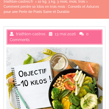
triathlon-castres.fr
>
10 kg
,
3 kg
,
3 mois
,
mois
,
trois
>
Comment perdre 10 kilos en trois mois : Conseils et Astuces
pour une Perte de Poids Saine et Durable
triathlon-castres
13 mai 2026
0
Comments