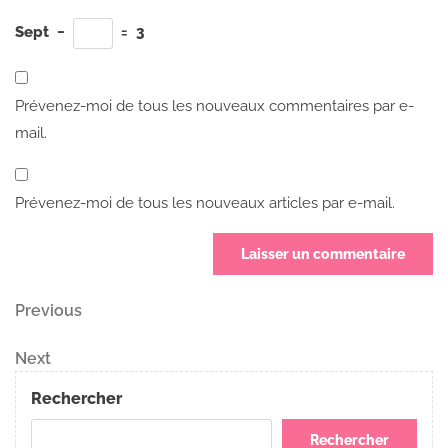
Sept
−
=
3
Prévenez-moi de tous les nouveaux commentaires par e-
mail.
Prévenez-moi de tous les nouveaux articles par e-mail.
Navigation
Previous
Previous
Post
de
Next
Next
Post
l’article
Rechercher
Rechercher