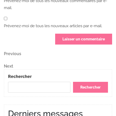
Prévenez-moi de tous les nouveaux commentaires par e-
mail.
Prévenez-moi de tous les nouveaux articles par e-mail.
Navigation
Previous
Previous
Post
de
Next
Next
Post
l’article
Rechercher
Rechercher
Derniers messages