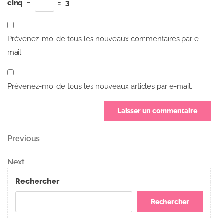
cinq
−
=
3
Prévenez-moi de tous les nouveaux commentaires par e-
mail.
Prévenez-moi de tous les nouveaux articles par e-mail.
Navigation
Previous
Previous
Post
de
Next
Next
Post
l’article
Rechercher
Rechercher