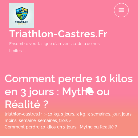
Skip
O
to
M
content
Triathlon-Castres.fr
Ensemble vers la ligne d'arrivée, au-delà de nos
limites !
Comment perdre 10 kilos
en 3 jours : Mythe ou
Réalité ?
triathlon-castres.fr
>
10 kg
,
3 jours
,
3 kg
,
3 semaines
,
jour
,
jours
,
moins
,
semaine
,
semaines
,
trois
>
Comment perdre 10 kilos en 3 jours : Mythe ou Réalité ?