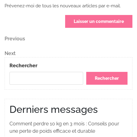
Prévenez-moi de tous les nouveaux articles par e-mail.
Navigation
Previous
Previous
Post
de
Next
Next
Post
l’article
Rechercher
Rechercher
Derniers messages
Comment perdre 10 kg en 3 mois : Conseils pour
une perte de poids efficace et durable