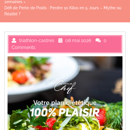
semaines
>
Défi de Perte de Poids : Perdre 10 Kilos en 5 Jours – Mythe ou
Réalité ?
triathlon-castres
08 mai 2026
0
Comments