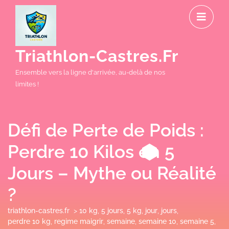
Skip
O
to
M
content
Triathlon-Castres.fr
Ensemble vers la ligne d'arrivée, au-delà de nos
limites !
Défi de Perte de Poids :
Perdre 10 Kilos en 5
Jours – Mythe ou Réalité
?
triathlon-castres.fr
>
10 kg
,
5 jours
,
5 kg
,
jour
,
jours
,
perdre 10 kg
,
regime maigrir
,
semaine
,
semaine 10
,
semaine 5
,