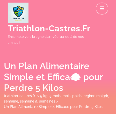
Skip
O
to
M
content
Triathlon-Castres.fr
Ensemble vers la ligne d'arrivée, au-delà de nos
limites !
Un Plan Alimentaire
Simple et Efficace pour
Perdre 5 Kilos
triathlon-castres.fr
>
5 kg
,
5 mois
,
mois
,
poids
,
regime maigrir
,
semaine
,
semaine 5
,
semaines
>
Un Plan Alimentaire Simple et Efficace pour Perdre 5 Kilos