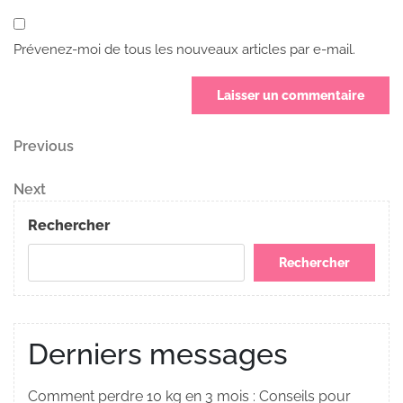
Prévenez-moi de tous les nouveaux articles par e-mail.
Navigation
Previous
Previous
Post
de
Next
Next
Post
l’article
Rechercher
Rechercher
Derniers messages
Comment perdre 10 kg en 3 mois : Conseils pour