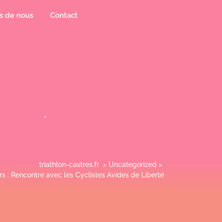
s de nous
Contact
triathlon-castres.fr
>
Uncategorized
>
rs : Rencontre avec les Cyclistes Avides de Liberté