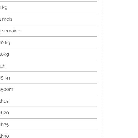
1 kg
1 mois
1 semaine
10 kg
10kg
11h
15 kg
1500m
1h15
1h20
1h25
1h30