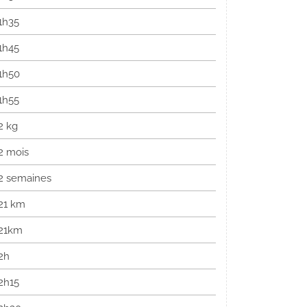
1h35
1h45
1h50
1h55
2 kg
2 mois
2 semaines
21 km
21km
2h
2h15