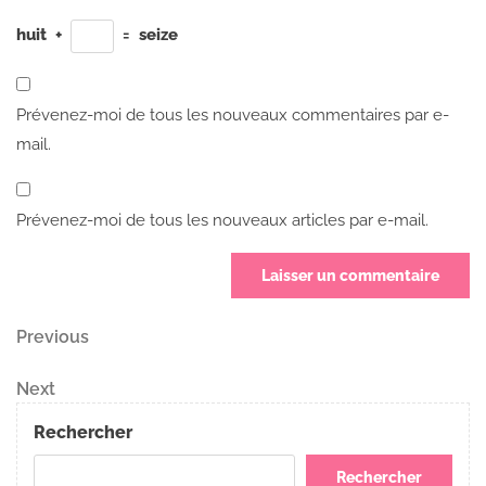
huit
+
=
seize
Prévenez-moi de tous les nouveaux commentaires par e-
mail.
Prévenez-moi de tous les nouveaux articles par e-mail.
Navigation
Previous
Previous
Post
de
Next
Next
Post
l’article
Rechercher
Rechercher